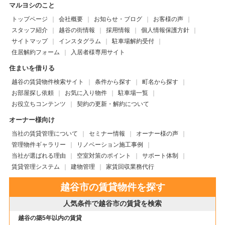
マルヨシのこと
トップページ
会社概要
お知らせ・ブログ
お客様の声
スタッフ紹介
越谷の街情報
採用情報
個人情報保護方針
サイトマップ
インスタグラム
駐車場解約受付
住居解約フォーム
入居者様専用サイト
住まいを借りる
越谷の賃貸物件検索サイト
条件から探す
町名から探す
お部屋探し依頼
お気に入り物件
駐車場一覧
お役立ちコンテンツ
契約の更新・解約について
オーナー様向け
当社の賃貸管理について
セミナー情報
オーナー様の声
管理物件ギャラリー
リノベーション施工事例
当社が選ばれる理由
空室対策のポイント
サポート体制
賃貸管理システム
建物管理
家賃回収業務代行
越谷市の賃貸物件を探す
人気条件で越谷市の賃貸を検索
越谷の築5年以内の賃貸