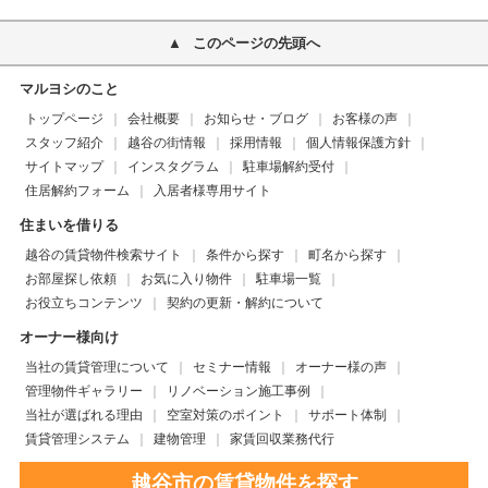
このページの先頭へ
マルヨシのこと
トップページ
会社概要
お知らせ・ブログ
お客様の声
スタッフ紹介
越谷の街情報
採用情報
個人情報保護方針
サイトマップ
インスタグラム
駐車場解約受付
住居解約フォーム
入居者様専用サイト
住まいを借りる
越谷の賃貸物件検索サイト
条件から探す
町名から探す
お部屋探し依頼
お気に入り物件
駐車場一覧
お役立ちコンテンツ
契約の更新・解約について
オーナー様向け
当社の賃貸管理について
セミナー情報
オーナー様の声
管理物件ギャラリー
リノベーション施工事例
当社が選ばれる理由
空室対策のポイント
サポート体制
賃貸管理システム
建物管理
家賃回収業務代行
越谷市の賃貸物件を探す