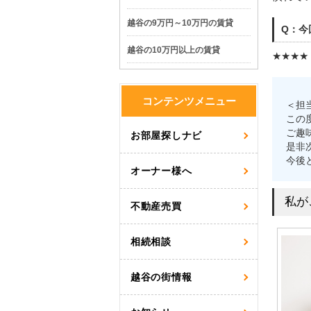
越谷の9万円～10万円の賃貸
Q：今
越谷の10万円以上の賃貸
★★★★
コンテンツメニュー
＜担
この
ご趣
お部屋探しナビ
是非
今後
オーナー様へ
私が
不動産売買
相続相談
越谷の街情報