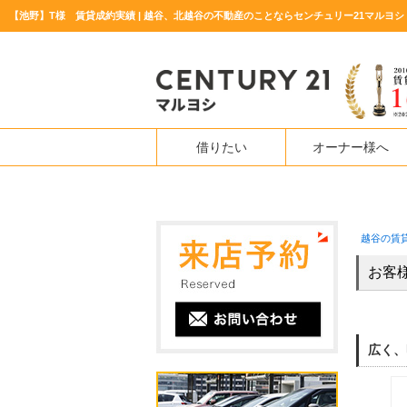
【池野】T様 賃貸成約実績 | 越谷、北越谷の不動産のことならセンチュリー21マルヨシ
借りたい
オーナー様へ
越谷の賃
お客
広く、