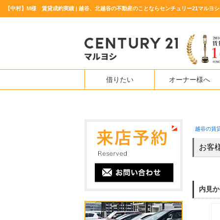
【中村】M様 賃貸成約実績 | 越谷、北越谷の不動産のことならセンチュリー21マルヨシ
借りたい
オーナー様へ
越谷の賃
お客
内見か