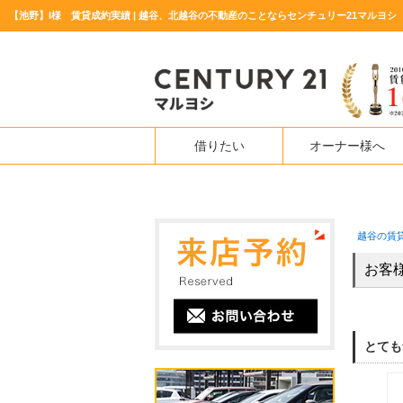
【池野】I様 賃貸成約実績 | 越谷、北越谷の不動産のことならセンチュリー21マルヨシ
借りたい
オーナー様へ
越谷の賃
お客
とても