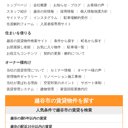
トップページ
会社概要
お知らせ・ブログ
お客様の声
スタッフ紹介
越谷の街情報
採用情報
個人情報保護方針
サイトマップ
インスタグラム
駐車場解約受付
住居解約フォーム
入居者様専用サイト
住まいを借りる
越谷の賃貸物件検索サイト
条件から探す
町名から探す
お部屋探し依頼
お気に入り物件
駐車場一覧
お役立ちコンテンツ
契約の更新・解約について
オーナー様向け
当社の賃貸管理について
セミナー情報
オーナー様の声
管理物件ギャラリー
リノベーション施工事例
当社が選ばれる理由
空室対策のポイント
サポート体制
賃貸管理システム
建物管理
家賃回収業務代行
越谷市の賃貸物件を探す
人気条件で越谷市の賃貸を検索
越谷の築5年以内の賃貸
越谷の駅近10分以内の賃貸