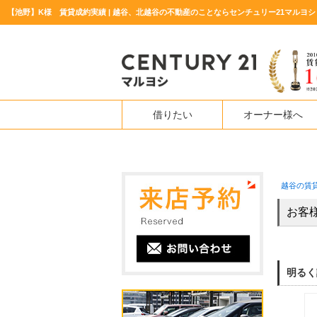
【池野】K様 賃貸成約実績 | 越谷、北越谷の不動産のことならセンチュリー21マルヨシ
借りたい
オーナー様へ
越谷の賃
お客
明るく