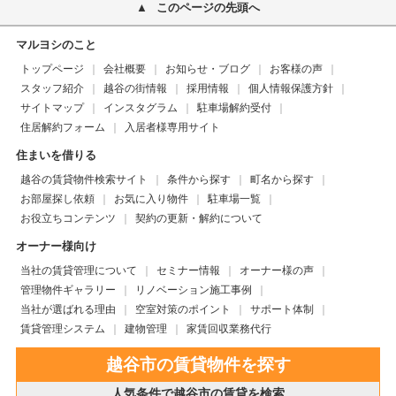
このページの先頭へ
マルヨシのこと
トップページ
会社概要
お知らせ・ブログ
お客様の声
スタッフ紹介
越谷の街情報
採用情報
個人情報保護方針
サイトマップ
インスタグラム
駐車場解約受付
住居解約フォーム
入居者様専用サイト
住まいを借りる
越谷の賃貸物件検索サイト
条件から探す
町名から探す
お部屋探し依頼
お気に入り物件
駐車場一覧
お役立ちコンテンツ
契約の更新・解約について
オーナー様向け
当社の賃貸管理について
セミナー情報
オーナー様の声
管理物件ギャラリー
リノベーション施工事例
当社が選ばれる理由
空室対策のポイント
サポート体制
賃貸管理システム
建物管理
家賃回収業務代行
越谷市の賃貸物件を探す
人気条件で越谷市の賃貸を検索