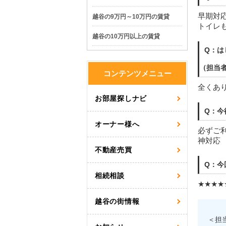
早期対
越谷の9万円～10万円の賃貸
トイレ
越谷の10万円以上の賃貸
Q：は
（担当
コンテンツメニュー
全くあり
お部屋探しナビ
Q：今
オーナー様へ
必ずご
神対応
不動産売買
Q：今
相続相談
★★★★
越谷の街情報
＜担