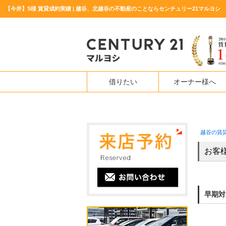
【今井】S様 賃貸成約実績 | 越谷、北越谷の不動産のことならセンチュリー21マルヨシ
借りたい
オーナー様へ
越谷の賃
お客
早期対