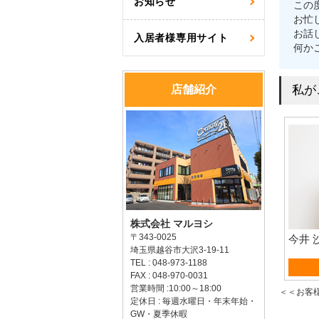
お知らせ
この
お忙
お話
入居者様専用サイト
何か
店舗紹介
私が
株式会社 マルヨシ
〒343-0025
今井 
埼玉県越谷市大沢3-19-11
TEL : 048-973-1188
賃貸
FAX : 048-970-0031
営業時間 :10:00～18:00
＜＜お客
定休日 : 毎週水曜日・年末年始・
GW・夏季休暇