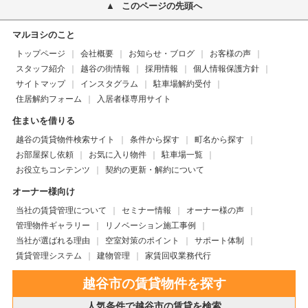
このページの先頭へ
マルヨシのこと
トップページ
会社概要
お知らせ・ブログ
お客様の声
スタッフ紹介
越谷の街情報
採用情報
個人情報保護方針
サイトマップ
インスタグラム
駐車場解約受付
住居解約フォーム
入居者様専用サイト
住まいを借りる
越谷の賃貸物件検索サイト
条件から探す
町名から探す
お部屋探し依頼
お気に入り物件
駐車場一覧
お役立ちコンテンツ
契約の更新・解約について
オーナー様向け
当社の賃貸管理について
セミナー情報
オーナー様の声
管理物件ギャラリー
リノベーション施工事例
当社が選ばれる理由
空室対策のポイント
サポート体制
賃貸管理システム
建物管理
家賃回収業務代行
越谷市の賃貸物件を探す
人気条件で越谷市の賃貸を検索