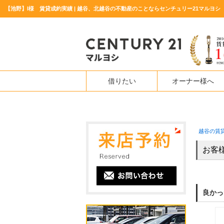
【池野】I様 賃貸成約実績 | 越谷、北越谷の不動産のことならセンチュリー21マルヨシ
借りたい
オーナー様へ
越谷の賃
お客
良かっ