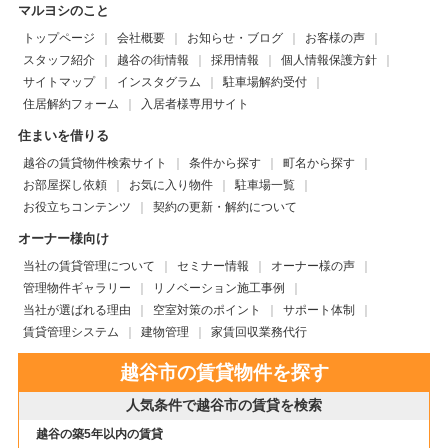
マルヨシのこと
トップページ
会社概要
お知らせ・ブログ
お客様の声
スタッフ紹介
越谷の街情報
採用情報
個人情報保護方針
サイトマップ
インスタグラム
駐車場解約受付
住居解約フォーム
入居者様専用サイト
住まいを借りる
越谷の賃貸物件検索サイト
条件から探す
町名から探す
お部屋探し依頼
お気に入り物件
駐車場一覧
お役立ちコンテンツ
契約の更新・解約について
オーナー様向け
当社の賃貸管理について
セミナー情報
オーナー様の声
管理物件ギャラリー
リノベーション施工事例
当社が選ばれる理由
空室対策のポイント
サポート体制
賃貸管理システム
建物管理
家賃回収業務代行
越谷市の賃貸物件を探す
人気条件で越谷市の賃貸を検索
越谷の築5年以内の賃貸