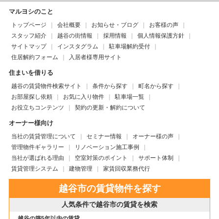
マルヨシのこと
トップページ
会社概要
お知らせ・ブログ
お客様の声
スタッフ紹介
越谷の街情報
採用情報
個人情報保護方針
サイトマップ
インスタグラム
駐車場解約受付
住居解約フォーム
入居者様専用サイト
住まいを借りる
越谷の賃貸物件検索サイト
条件から探す
町名から探す
お部屋探し依頼
お気に入り物件
駐車場一覧
お役立ちコンテンツ
契約の更新・解約について
オーナー様向け
当社の賃貸管理について
セミナー情報
オーナー様の声
管理物件ギャラリー
リノベーション施工事例
当社が選ばれる理由
空室対策のポイント
サポート体制
賃貸管理システム
建物管理
家賃回収業務代行
越谷市の賃貸物件を探す
人気条件で越谷市の賃貸を検索
越谷の築5年以内の賃貸