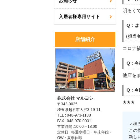
お知らせ
明るく
入居者様専用サイト
Q：は
（担当
店舗紹介
コロナ
Q：今
他店を
Q：今
株式会社 マルヨシ
★★★
〒343-0025
埼玉県越谷市大沢3-19-11
TEL : 048-973-1188
FAX : 048-970-0031
＜担
営業時間 :10:00～18:00
この
定休日 : 毎週水曜日・年末年始・
新し
GW・夏季休暇