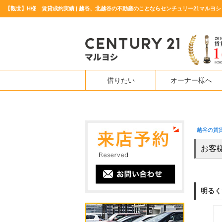
【觀世】H様 賃貸成約実績 | 越谷、北越谷の不動産のことならセンチュリー21マルヨシ
借りたい
オーナー様へ
越谷の賃
お客
明るく