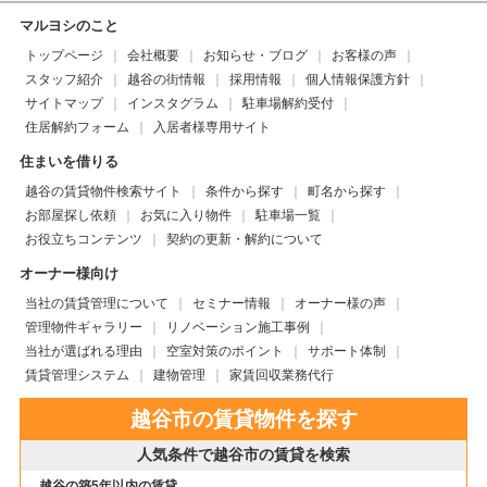
マルヨシのこと
トップページ
会社概要
お知らせ・ブログ
お客様の声
スタッフ紹介
越谷の街情報
採用情報
個人情報保護方針
サイトマップ
インスタグラム
駐車場解約受付
住居解約フォーム
入居者様専用サイト
住まいを借りる
越谷の賃貸物件検索サイト
条件から探す
町名から探す
お部屋探し依頼
お気に入り物件
駐車場一覧
お役立ちコンテンツ
契約の更新・解約について
オーナー様向け
当社の賃貸管理について
セミナー情報
オーナー様の声
管理物件ギャラリー
リノベーション施工事例
当社が選ばれる理由
空室対策のポイント
サポート体制
賃貸管理システム
建物管理
家賃回収業務代行
越谷市の賃貸物件を探す
人気条件で越谷市の賃貸を検索
越谷の築5年以内の賃貸