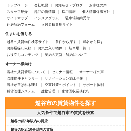
トップページ
会社概要
お知らせ・ブログ
お客様の声
スタッフ紹介
越谷の街情報
採用情報
個人情報保護方針
サイトマップ
インスタグラム
駐車場解約受付
住居解約フォーム
入居者様専用サイト
住まいを借りる
越谷の賃貸物件検索サイト
条件から探す
町名から探す
お部屋探し依頼
お気に入り物件
駐車場一覧
お役立ちコンテンツ
契約の更新・解約について
オーナー様向け
当社の賃貸管理について
セミナー情報
オーナー様の声
管理物件ギャラリー
リノベーション施工事例
当社が選ばれる理由
空室対策のポイント
サポート体制
賃貸管理システム
建物管理
家賃回収業務代行
越谷市の賃貸物件を探す
人気条件で越谷市の賃貸を検索
越谷の築5年以内の賃貸
越谷の駅近10分以内の賃貸