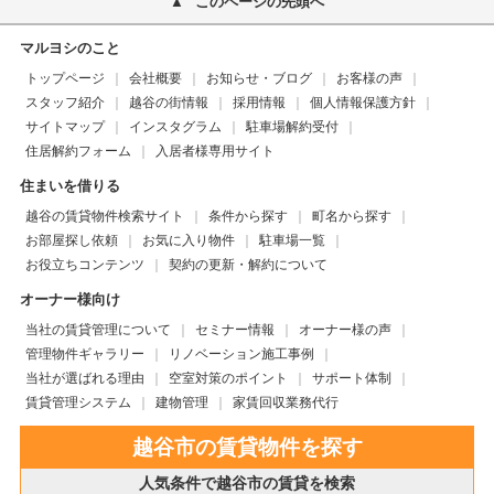
このページの先頭へ
マルヨシのこと
トップページ
会社概要
お知らせ・ブログ
お客様の声
スタッフ紹介
越谷の街情報
採用情報
個人情報保護方針
サイトマップ
インスタグラム
駐車場解約受付
住居解約フォーム
入居者様専用サイト
住まいを借りる
越谷の賃貸物件検索サイト
条件から探す
町名から探す
お部屋探し依頼
お気に入り物件
駐車場一覧
お役立ちコンテンツ
契約の更新・解約について
オーナー様向け
当社の賃貸管理について
セミナー情報
オーナー様の声
管理物件ギャラリー
リノベーション施工事例
当社が選ばれる理由
空室対策のポイント
サポート体制
賃貸管理システム
建物管理
家賃回収業務代行
越谷市の賃貸物件を探す
人気条件で越谷市の賃貸を検索