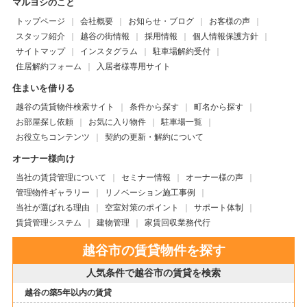
マルヨシのこと
トップページ
会社概要
お知らせ・ブログ
お客様の声
スタッフ紹介
越谷の街情報
採用情報
個人情報保護方針
サイトマップ
インスタグラム
駐車場解約受付
住居解約フォーム
入居者様専用サイト
住まいを借りる
越谷の賃貸物件検索サイト
条件から探す
町名から探す
お部屋探し依頼
お気に入り物件
駐車場一覧
お役立ちコンテンツ
契約の更新・解約について
オーナー様向け
当社の賃貸管理について
セミナー情報
オーナー様の声
管理物件ギャラリー
リノベーション施工事例
当社が選ばれる理由
空室対策のポイント
サポート体制
賃貸管理システム
建物管理
家賃回収業務代行
越谷市の賃貸物件を探す
人気条件で越谷市の賃貸を検索
越谷の築5年以内の賃貸