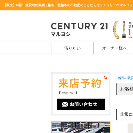
【觀世】M様 賃貸成約実績 | 越谷、北越谷の不動産のことならセンチュリー21マルヨシ
借りたい
オーナー様へ
越谷の賃
お客
非常に