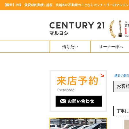
【觀世】M様 賃貸成約実績 | 越谷、北越谷の不動産のことならセンチュリー21マルヨシ
借りたい
オーナー様へ
越谷の賃
お客
丁寧に