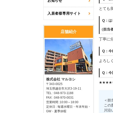
お知らせ
とても
入居者様専用サイト
Q：は
（担当
店舗紹介
丁寧に
Q：今
よろし
Q：今
株式会社 マルヨシ
★★★★
〒343-0025
埼玉県越谷市大沢3-19-11
TEL : 048-973-1188
FAX : 048-970-0031
＜担
営業時間 :10:00～18:00
この
定休日 : 毎週水曜日・年末年始・
川沿
GW・夏季休暇