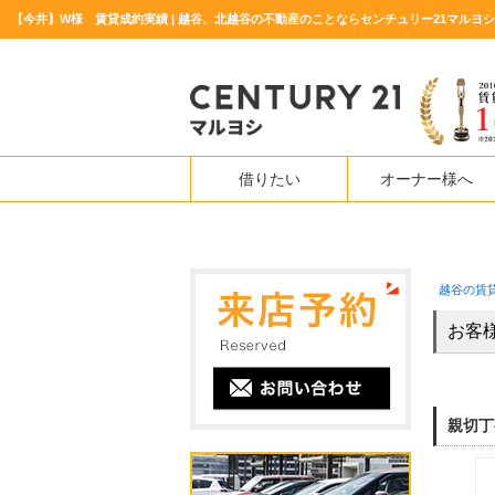
【今井】W様 賃貸成約実績 | 越谷、北越谷の不動産のことならセンチュリー21マルヨシ
借りたい
オーナー様へ
越谷の賃
お客
親切丁