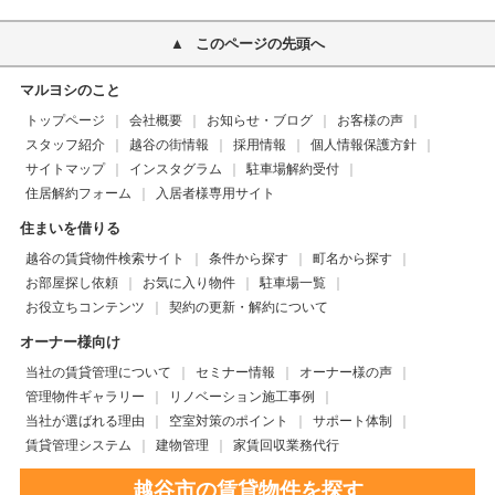
このページの先頭へ
マルヨシのこと
トップページ
会社概要
お知らせ・ブログ
お客様の声
スタッフ紹介
越谷の街情報
採用情報
個人情報保護方針
サイトマップ
インスタグラム
駐車場解約受付
住居解約フォーム
入居者様専用サイト
住まいを借りる
越谷の賃貸物件検索サイト
条件から探す
町名から探す
お部屋探し依頼
お気に入り物件
駐車場一覧
お役立ちコンテンツ
契約の更新・解約について
オーナー様向け
当社の賃貸管理について
セミナー情報
オーナー様の声
管理物件ギャラリー
リノベーション施工事例
当社が選ばれる理由
空室対策のポイント
サポート体制
賃貸管理システム
建物管理
家賃回収業務代行
越谷市の賃貸物件を探す