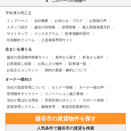
このページの先頭へ
マルヨシのこと
トップページ
会社概要
お知らせ・ブログ
お客様の声
スタッフ紹介
越谷の街情報
採用情報
個人情報保護方針
サイトマップ
インスタグラム
駐車場解約受付
住居解約フォーム
入居者様専用サイト
住まいを借りる
越谷の賃貸物件検索サイト
条件から探す
町名から探す
お部屋探し依頼
お気に入り物件
駐車場一覧
お役立ちコンテンツ
契約の更新・解約について
オーナー様向け
当社の賃貸管理について
セミナー情報
オーナー様の声
管理物件ギャラリー
リノベーション施工事例
当社が選ばれる理由
空室対策のポイント
サポート体制
賃貸管理システム
建物管理
家賃回収業務代行
越谷市の賃貸物件を探す
人気条件で越谷市の賃貸を検索