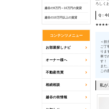
ろしく
越谷の9万円～10万円の賃貸
Q：今
越谷の10万円以上の賃貸
★★★★
コンテンツメニュー
＜担
ご丁
お部屋探しナビ
りま
車で
オーナー様へ
す！
また
この
不動産売買
相続相談
私が
越谷の街情報