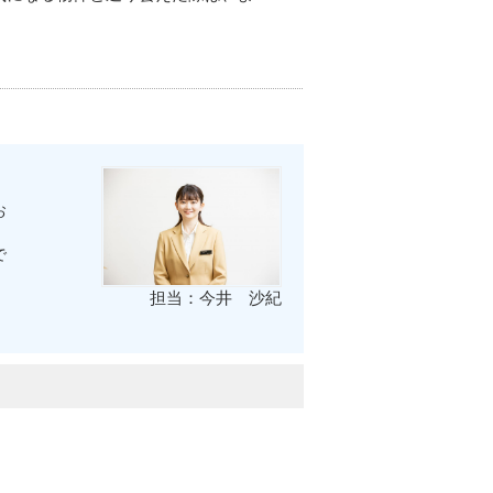
お
で
担当：今井 沙紀