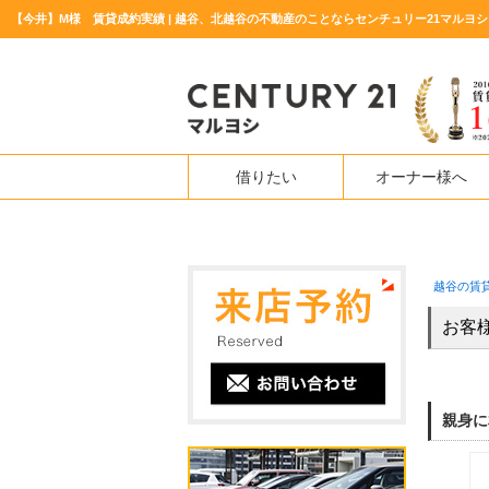
【今井】M様 賃貸成約実績 | 越谷、北越谷の不動産のことならセンチュリー21マルヨシ
借りたい
オーナー様へ
越谷の賃
お客
親身に