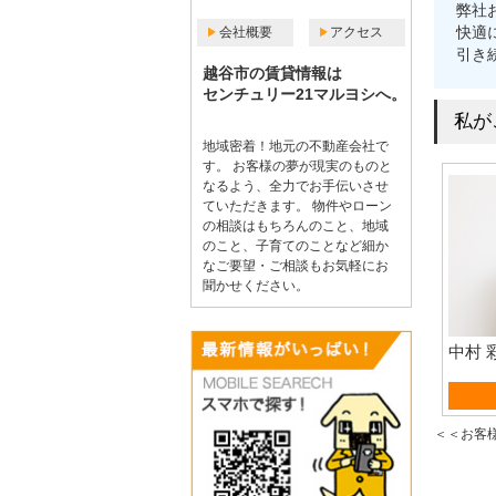
弊社
快適
会社概要
アクセス
引き
越谷市の賃貸情報は
センチュリー21マルヨシへ。
私が
地域密着！地元の不動産会社で
す。 お客様の夢が現実のものと
なるよう、全力でお手伝いさせ
ていただきます。 物件やローン
の相談はもちろんのこと、地域
のこと、子育てのことなど細か
なご要望・ご相談もお気軽にお
聞かせください。
中村 
売買営
＜＜お客