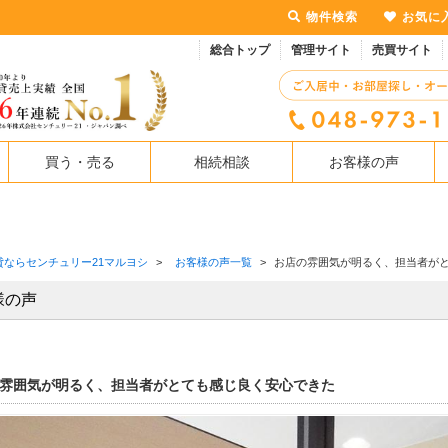
物件検索
お気に
総合トップ
管理サイト
売買サイト
買う・売る
相続相談
お客様の声
貸ならセンチュリー21マルヨシ
>
お客様の声一覧
>
お店の雰囲気が明るく、担当者が
様の声
雰囲気が明るく、担当者がとても感じ良く安心できた