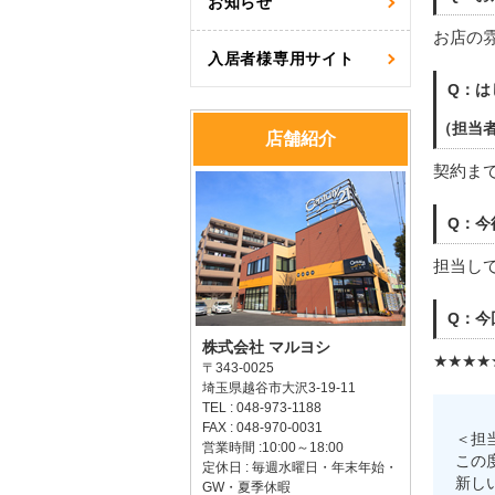
お知らせ
お店の
入居者様専用サイト
Q：は
（担当
店舗紹介
契約ま
Q：今
担当し
Q：今
株式会社 マルヨシ
★★★★
〒343-0025
埼玉県越谷市大沢3-19-11
TEL : 048-973-1188
FAX : 048-970-0031
＜担
営業時間 :10:00～18:00
この
定休日 : 毎週水曜日・年末年始・
新し
GW・夏季休暇