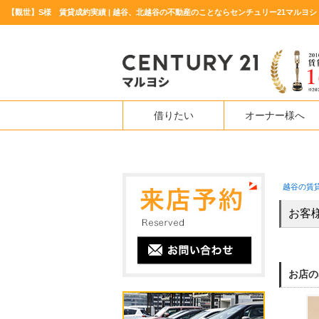
【觀世】S様 賃貸成約実績 | 越谷、北越谷の不動産のことならセンチュリー21マルヨシ
借りたい
オーナー様へ
越谷の賃
お客
お店の