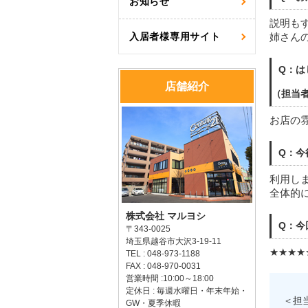
お知らせ
説明も
入居者様専用サイト
姉さん
Q：は
店舗紹介
（担当
お店の
Q：今
利用し
全体的
株式会社 マルヨシ
Q：今
〒343-0025
埼玉県越谷市大沢3-19-11
★★★★
TEL : 048-973-1188
FAX : 048-970-0031
営業時間 :10:00～18:00
定休日 : 毎週水曜日・年末年始・
＜担
GW・夏季休暇