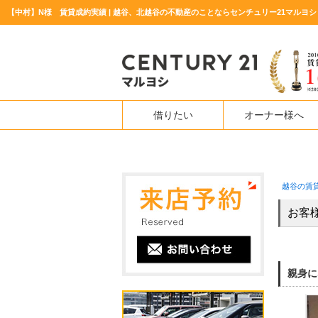
【中村】N様 賃貸成約実績 | 越谷、北越谷の不動産のことならセンチュリー21マルヨシ
借りたい
オーナー様へ
越谷の賃
お客
親身に