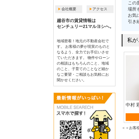
この
場所
会社概要
アクセス
お気
越谷市の賃貸情報は
引き
センチュリー21マルヨシへ。
私が
地域密着！地元の不動産会社で
す。 お客様の夢が現実のものと
なるよう、全力でお手伝いさせ
ていただきます。 物件やローン
の相談はもちろんのこと、地域
のこと、子育てのことなど細か
なご要望・ご相談もお気軽にお
聞かせください。
中村 
売買営
＜＜お客