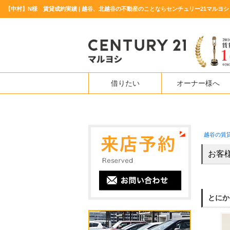
【中村】N様 賃貸成約実績 | 越谷、北越谷の不動産のことならセンチュリー21マルヨシ
借りたい
オーナー様へ
越谷の賃
お客
とにか