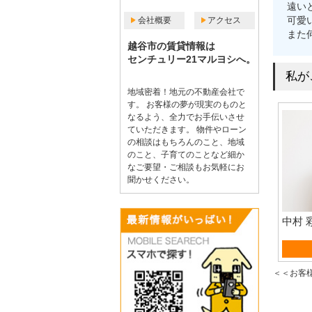
遠い
可愛
会社概要
アクセス
また
越谷市の賃貸情報は
センチュリー21マルヨシへ。
私が
地域密着！地元の不動産会社で
す。 お客様の夢が現実のものと
なるよう、全力でお手伝いさせ
ていただきます。 物件やローン
の相談はもちろんのこと、地域
のこと、子育てのことなど細か
なご要望・ご相談もお気軽にお
聞かせください。
中村 
売買営
＜＜お客