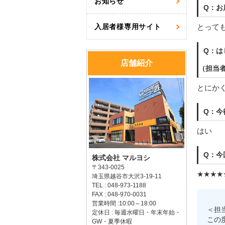
お知らせ
Q：お
入居者様専用サイト
とって
Q：は
店舗紹介
（担当
とにか
Q：今
はい
Q：今
株式会社 マルヨシ
〒343-0025
★★★★
埼玉県越谷市大沢3-19-11
TEL : 048-973-1188
FAX : 048-970-0031
営業時間 :10:00～18:00
＜担
定休日 : 毎週水曜日・年末年始・
この
GW・夏季休暇