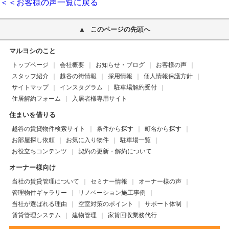
＜＜お客様の声一覧に戻る
このページの先頭へ
マルヨシのこと
トップページ
会社概要
お知らせ・ブログ
お客様の声
スタッフ紹介
越谷の街情報
採用情報
個人情報保護方針
サイトマップ
インスタグラム
駐車場解約受付
住居解約フォーム
入居者様専用サイト
住まいを借りる
越谷の賃貸物件検索サイト
条件から探す
町名から探す
お部屋探し依頼
お気に入り物件
駐車場一覧
お役立ちコンテンツ
契約の更新・解約について
オーナー様向け
当社の賃貸管理について
セミナー情報
オーナー様の声
管理物件ギャラリー
リノベーション施工事例
当社が選ばれる理由
空室対策のポイント
サポート体制
賃貸管理システム
建物管理
家賃回収業務代行