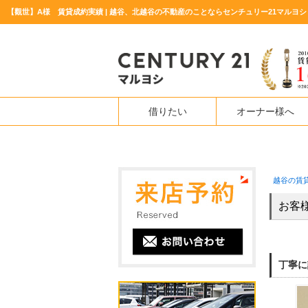
【觀世】A様 賃貸成約実績 | 越谷、北越谷の不動産のことならセンチュリー21マルヨシ
借りたい
オーナー様へ
越谷の賃
お客
丁寧に