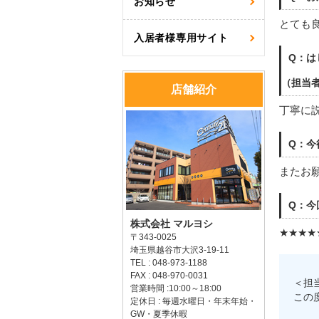
お知らせ
とても
入居者様専用サイト
Q：は
（担当
店舗紹介
丁寧に
Q：今
またお
Q：今
株式会社 マルヨシ
★★★★
〒343-0025
埼玉県越谷市大沢3-19-11
TEL : 048-973-1188
FAX : 048-970-0031
＜担
営業時間 :10:00～18:00
この
定休日 : 毎週水曜日・年末年始・
GW・夏季休暇