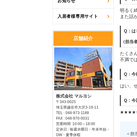
お知らせ
明るく
入居者様専用サイト
また話
Q：は
店舗紹介
（担当
たくさ
不満で
Q：今
はい、
株式会社 マルヨシ
Q：今
〒343-0025
埼玉県越谷市大沢3-19-11
★★★★
TEL : 048-973-1188
FAX : 048-970-0031
営業時間 :10:00～18:00
定休日 : 毎週水曜日・年末年始・
＜担
GW・夏季休暇