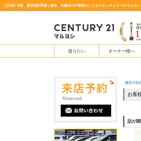
【石垣】N様 賃貸成約実績 | 越谷、北越谷の不動産のことならセンチュリー21マルヨシ
借りたい
オーナー様へ
越谷の賃
お客
話が聞