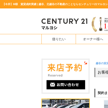
【今井】M様 賃貸成約実績 | 越谷、北越谷の不動産のことならセンチュリー21マルヨシ
借りたい
オーナー様へ
越谷の賃
お客
契約ま