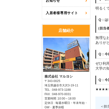
お知らせ
明るく
入居者様専用サイト
Q：は
（担当
店舗紹介
無理な
ありが
Q：今
ぜひ利
大学の
株式会社 マルヨシ
Q：今
〒343-0025
埼玉県越谷市大沢3-19-11
★★★★
TEL : 048-973-1188
FAX : 048-970-0031
営業時間 :10:00～18:00
定休日 : 毎週水曜日・年末年始・
＜担
GW・夏季休暇