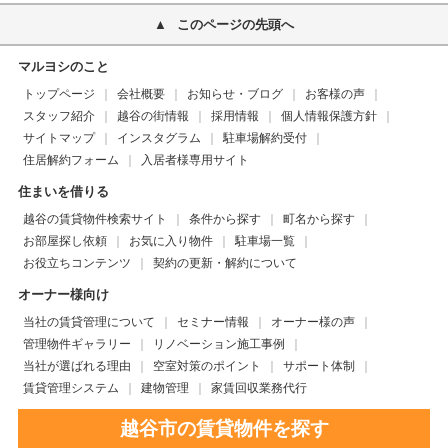
このページの先頭へ
マルヨシのこと
トップページ
会社概要
お知らせ・ブログ
お客様の声
スタッフ紹介
越谷の街情報
採用情報
個人情報保護方針
サイトマップ
インスタグラム
駐車場解約受付
住居解約フォーム
入居者様専用サイト
住まいを借りる
越谷の賃貸物件検索サイト
条件から探す
町名から探す
お部屋探し依頼
お気に入り物件
駐車場一覧
お役立ちコンテンツ
契約の更新・解約について
オーナー様向け
当社の賃貸管理について
セミナー情報
オーナー様の声
管理物件ギャラリー
リノベーション施工事例
当社が選ばれる理由
空室対策のポイント
サポート体制
賃貸管理システム
建物管理
家賃回収業務代行
越谷市の賃貸物件を探す