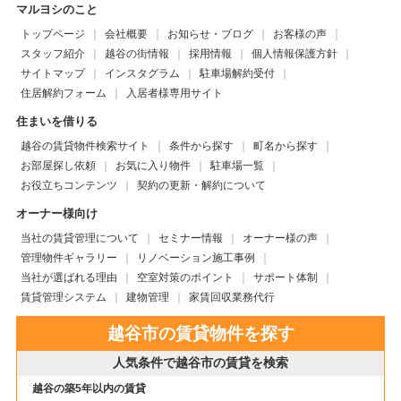
マルヨシのこと
トップページ
会社概要
お知らせ・ブログ
お客様の声
スタッフ紹介
越谷の街情報
採用情報
個人情報保護方針
サイトマップ
インスタグラム
駐車場解約受付
住居解約フォーム
入居者様専用サイト
住まいを借りる
越谷の賃貸物件検索サイト
条件から探す
町名から探す
お部屋探し依頼
お気に入り物件
駐車場一覧
お役立ちコンテンツ
契約の更新・解約について
オーナー様向け
当社の賃貸管理について
セミナー情報
オーナー様の声
管理物件ギャラリー
リノベーション施工事例
当社が選ばれる理由
空室対策のポイント
サポート体制
賃貸管理システム
建物管理
家賃回収業務代行
越谷市の賃貸物件を探す
人気条件で越谷市の賃貸を検索
越谷の築5年以内の賃貸