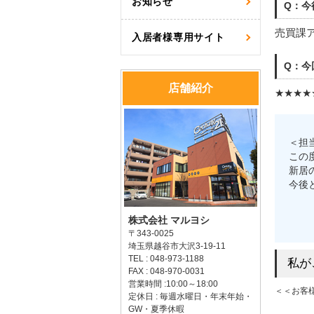
お知らせ
Q：今
売買課
入居者様専用サイト
Q：今
店舗紹介
★★★★
＜担
この
新居
今後
株式会社 マルヨシ
〒343-0025
埼玉県越谷市大沢3-19-11
TEL : 048-973-1188
私が
FAX : 048-970-0031
営業時間 :10:00～18:00
＜＜お客
定休日 : 毎週水曜日・年末年始・
GW・夏季休暇