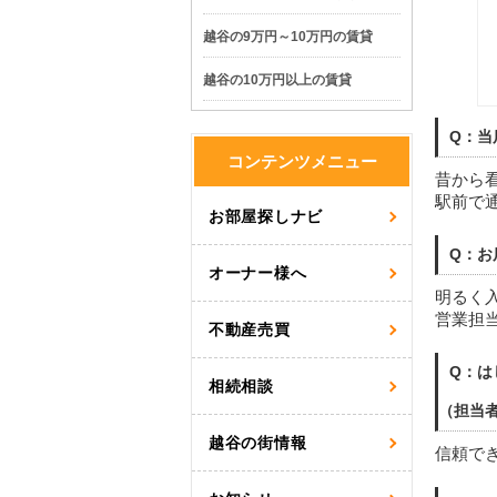
越谷の9万円～10万円の賃貸
越谷の10万円以上の賃貸
Q：当
コンテンツメニュー
昔から
駅前で
お部屋探しナビ
Q：お
オーナー様へ
明るく
営業担
不動産売買
Q：は
相続相談
（担当
越谷の街情報
信頼で