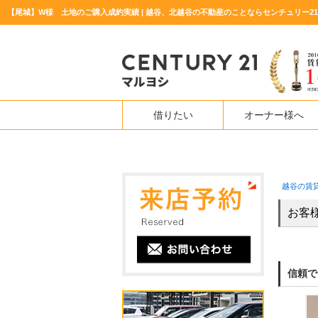
【尾城】W様 土地のご購入成約実績 | 越谷、北越谷の不動産のことならセンチュリー2
借りたい
オーナー様へ
越谷の賃
お客
信頼で