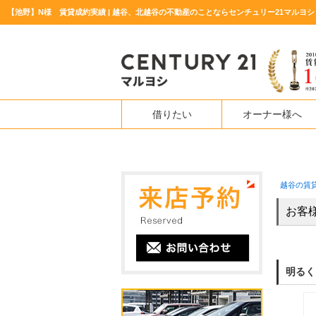
【池野】N様 賃貸成約実績 | 越谷、北越谷の不動産のことならセンチュリー21マルヨシ
借りたい
オーナー様へ
越谷の賃
お客
明るく