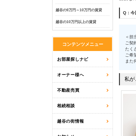
越谷の9万円～10万円の賃貸
Q：今
越谷の10万円以上の賃貸
＜担
ご契
コンテンツメニュー
たく
ご希
お部屋探しナビ
また
オーナー様へ
私が
不動産売買
相続相談
越谷の街情報