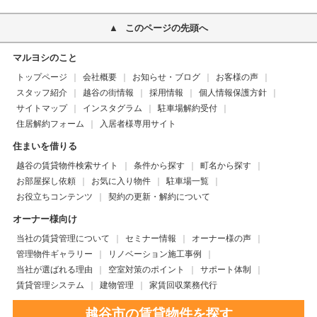
このページの先頭へ
マルヨシのこと
トップページ
会社概要
お知らせ・ブログ
お客様の声
スタッフ紹介
越谷の街情報
採用情報
個人情報保護方針
サイトマップ
インスタグラム
駐車場解約受付
住居解約フォーム
入居者様専用サイト
住まいを借りる
越谷の賃貸物件検索サイト
条件から探す
町名から探す
お部屋探し依頼
お気に入り物件
駐車場一覧
お役立ちコンテンツ
契約の更新・解約について
オーナー様向け
当社の賃貸管理について
セミナー情報
オーナー様の声
管理物件ギャラリー
リノベーション施工事例
当社が選ばれる理由
空室対策のポイント
サポート体制
賃貸管理システム
建物管理
家賃回収業務代行
越谷市の賃貸物件を探す