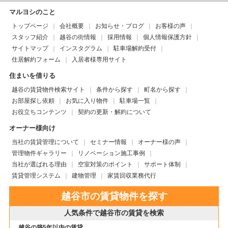
マルヨシのこと
トップページ
会社概要
お知らせ・ブログ
お客様の声
スタッフ紹介
越谷の街情報
採用情報
個人情報保護方針
サイトマップ
インスタグラム
駐車場解約受付
住居解約フォーム
入居者様専用サイト
住まいを借りる
越谷の賃貸物件検索サイト
条件から探す
町名から探す
お部屋探し依頼
お気に入り物件
駐車場一覧
お役立ちコンテンツ
契約の更新・解約について
オーナー様向け
当社の賃貸管理について
セミナー情報
オーナー様の声
管理物件ギャラリー
リノベーション施工事例
当社が選ばれる理由
空室対策のポイント
サポート体制
賃貸管理システム
建物管理
家賃回収業務代行
越谷市の賃貸物件を探す
人気条件で越谷市の賃貸を検索
越谷の築5年以内の賃貸