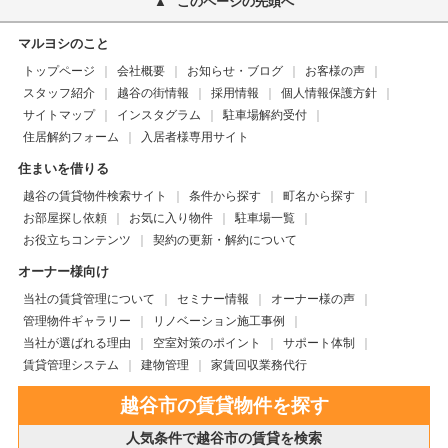
このページの先頭へ
マルヨシのこと
トップページ
会社概要
お知らせ・ブログ
お客様の声
スタッフ紹介
越谷の街情報
採用情報
個人情報保護方針
サイトマップ
インスタグラム
駐車場解約受付
住居解約フォーム
入居者様専用サイト
住まいを借りる
越谷の賃貸物件検索サイト
条件から探す
町名から探す
お部屋探し依頼
お気に入り物件
駐車場一覧
お役立ちコンテンツ
契約の更新・解約について
オーナー様向け
当社の賃貸管理について
セミナー情報
オーナー様の声
管理物件ギャラリー
リノベーション施工事例
当社が選ばれる理由
空室対策のポイント
サポート体制
賃貸管理システム
建物管理
家賃回収業務代行
越谷市の賃貸物件を探す
人気条件で越谷市の賃貸を検索