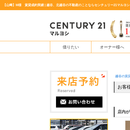
【山﨑】M様 賃貸成約実績 | 越谷、北越谷の不動産のことならセンチュリー21マルヨシ
借りたい
オーナー様へ
越谷の賃
お客
店内が