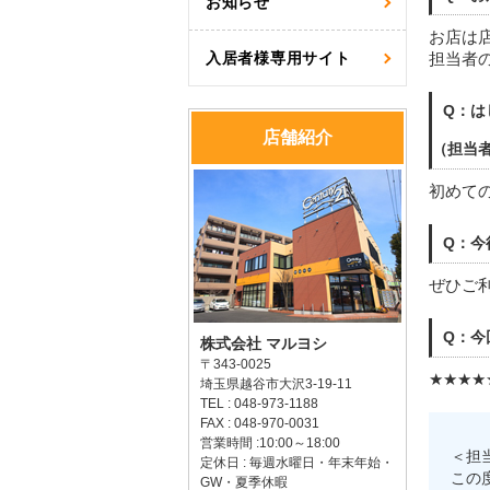
お知らせ
お店は
入居者様専用サイト
担当者
Q：は
店舗紹介
（担当
初めて
Q：今
ぜひご
Q：今
株式会社 マルヨシ
〒343-0025
★★★★
埼玉県越谷市大沢3-19-11
TEL : 048-973-1188
FAX : 048-970-0031
営業時間 :10:00～18:00
＜担
定休日 : 毎週水曜日・年末年始・
この
GW・夏季休暇