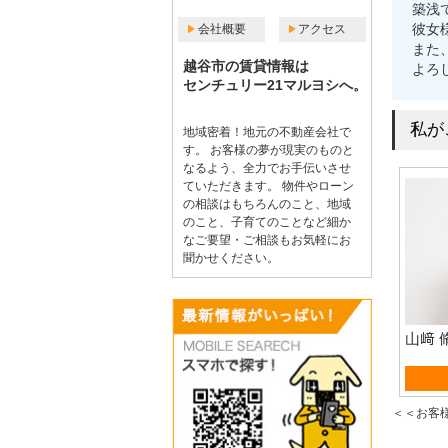
築浅
彼女
会社概要
アクセス
また
越谷市の賃貸情報は
よろ
センチュリー21マルヨシへ。
私が
地域密着！地元の不動産会社で
す。 お客様の夢が現実のものと
なるよう、全力でお手伝いさせ
ていただきます。 物件やローン
の相談はもちろんのこと、地域
のこと、子育てのことなど細か
なご要望・ご相談もお気軽にお
聞かせください。
山﨑 
資産
＜＜お客