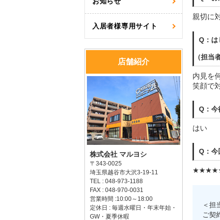
お知らせ
親切に
入居者様専用サイト
Q：は
（担当
店舗紹介
内見を
笑顔で
Q：今
はい
Q：今
株式会社 マルヨシ
〒343-0025
★★★★
埼玉県越谷市大沢3-19-11
TEL : 048-973-1188
FAX : 048-970-0031
営業時間 :10:00～18:00
＜担
定休日 : 毎週水曜日・年末年始・
ご契
GW・夏季休暇