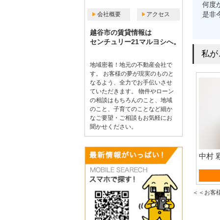
何度
是非
会社概要
アクセス
越谷市の賃貸情報は
センチュリー21マルヨシへ。
私が
地域密着！地元の不動産会社で
す。 お客様の夢が現実のものと
なるよう、全力でお手伝いさせ
ていただきます。 物件やローン
の相談はもちろんのこと、地域
のこと、子育てのことなど細か
なご要望・ご相談もお気軽にお
聞かせください。
中村 
売買営
＜＜お客