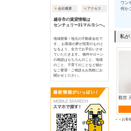
ワン
何か
会社概要
アクセス
越谷市の賃貸情報は
センチュリー21マルヨシへ。
私が
地域密着！地元の不動産会社で
す。 お客様の夢が現実のものと
なるよう、全力でお手伝いさせ
ていただきます。 物件やローン
の相談はもちろんのこと、地域
のこと、子育てのことなど細か
なご要望・ご相談もお気軽にお
聞かせください。
觀世 
賃貸
＜＜お客