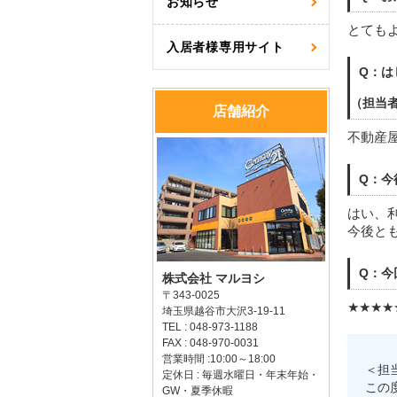
お知らせ
とても
入居者様専用サイト
Q：は
（担当
店舗紹介
不動産
Q：今
はい、
今後と
Q：今
株式会社 マルヨシ
〒343-0025
★★★★
埼玉県越谷市大沢3-19-11
TEL : 048-973-1188
FAX : 048-970-0031
営業時間 :10:00～18:00
＜担
定休日 : 毎週水曜日・年末年始・
この
GW・夏季休暇