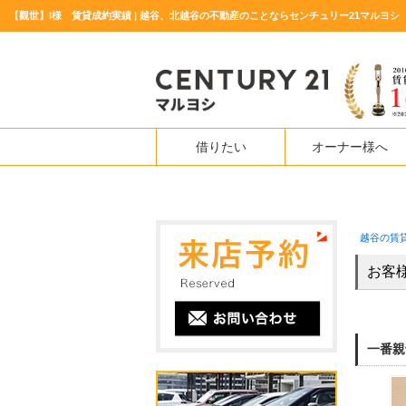
【觀世】I様 賃貸成約実績 | 越谷、北越谷の不動産のことならセンチュリー21マルヨシ
借りたい
オーナー様へ
越谷の賃
お客
一番親