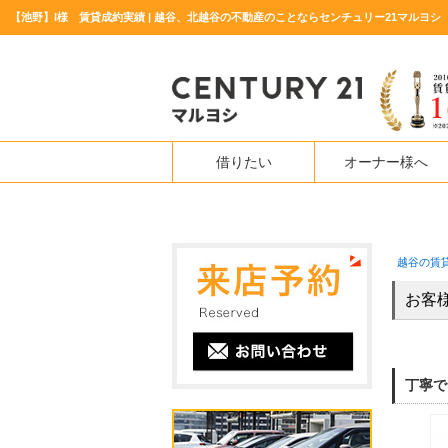
【池野】I様 賃貸成約実績 | 越谷、北越谷の不動産のことならセンチュリー21マルヨシ
借りたい
オーナー様へ
越谷の賃
お客
丁寧で