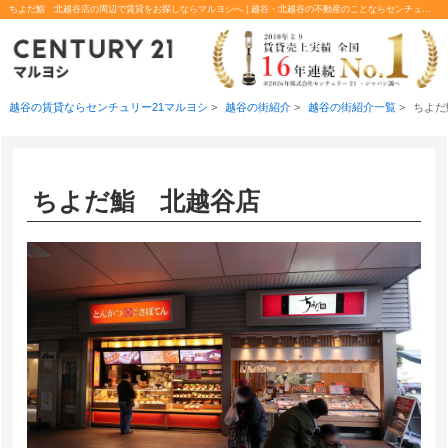
ちよだ鮨 北越谷店の周辺で賃貸をお探しならマルヨシへ | 越谷・北越谷の不動産のことならセンチュリー21マルヨシ
越谷の賃貸ならセンチュリー21マルヨシ
>
越谷の街紹介
>
越谷の街紹介一覧
>
ちよだ
ちよだ鮨 北越谷店