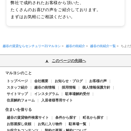
弊社で成約されたお客様から頂いた、
たくさんのお喜びの声をご紹介しております。
まずはお気軽にご相談ください。
越谷の賃貸ならセンチュリー21マルヨシ
>
越谷の街紹介
>
越谷の街紹介一覧
>
ちよだ
このページの先頭へ
マルヨシのこと
トップページ
会社概要
お知らせ・ブログ
お客様の声
スタッフ紹介
越谷の街情報
採用情報
個人情報保護方針
サイトマップ
インスタグラム
駐車場解約受付
住居解約フォーム
入居者様専用サイト
住まいを借りる
越谷の賃貸物件検索サイト
条件から探す
町名から探す
お部屋探し依頼
お気に入り物件
駐車場一覧
お役立ちコンテンツ
契約の更新・解約について