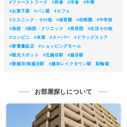
#ファーストフード
#和食
#洋食
#中華
#お菓子屋
#パン屋
#カフェ
#エスニック・その他
#保育園
#幼稚園
#中学校
#高校
#病院・クリニック
#美容院
#生活その他
#コンビニ
#本屋
#スーパー
#ドラッグストア
#家電量販店
#ショッピングモール
#観光スポット
#北越谷駅
#越谷駅
#新越谷/南越谷駅
#越谷レイクタウン駅
駐輪場
お部屋探しについて