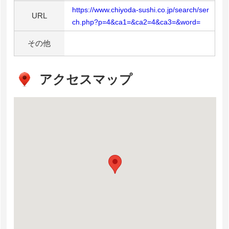
https://www.chiyoda-sushi.co.jp/search/ser
URL
ch.php?p=4&ca1=&ca2=4&ca3=&word=
その他
アクセスマップ