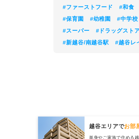
#ファーストフード
#和食
#保育園
#幼稚園
#中学校
#スーパー
#ドラッグスト
#新越谷/南越谷駅
#越谷レ
越谷エリアで
お部
単身やご家族で住める