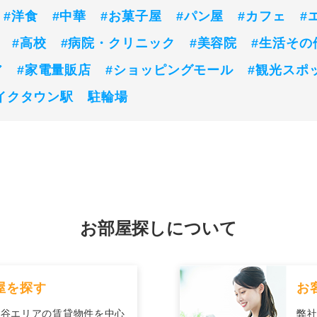
#洋食
#中華
#お菓子屋
#パン屋
#カフェ
#
#高校
#病院・クリニック
#美容院
#生活その
ア
#家電量販店
#ショッピングモール
#観光スポ
イクタウン駅
駐輪場
お部屋探しについて
屋を探す
お
越谷エリアの賃貸物件を中心
弊