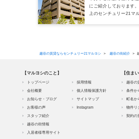
にご紹介しております。
上のセンチュリー21マ
越谷の賃貸ならセンチュリー21マルヨシ
>
越谷の街紹介
>
【マルヨシのこと】
【住まい
トップページ
採用情報
越谷の
会社概要
個人情報保護方針
条件か
お知らせ・ブログ
サイトマップ
町名か
お客様の声
Instagram
物件リ
スタッフ紹介
契約の
越谷の街情報
入居者様専用サイト