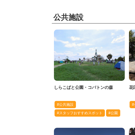
公共施設
しらこばと公園・コバトンの森
花
#公共施設
#スタッフおすすめスポット
#公園
#越谷駅