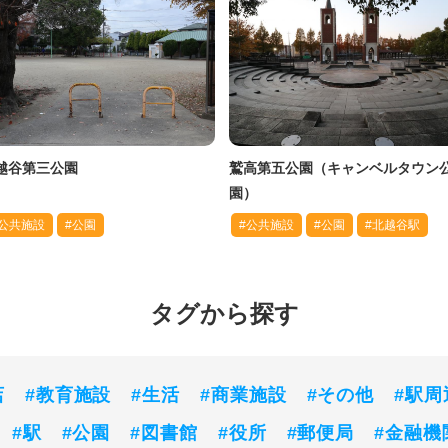
越谷第三公園
鷲高第五公園（キャンベルタウン
園）
#公共施設
#公園
#公共施設
#公園
#北越谷駅
タグから探す
店
#教育施設
#生活
#商業施設
#その他
#駅周
#駅
#公園
#図書館
#役所
#郵便局
#金融機