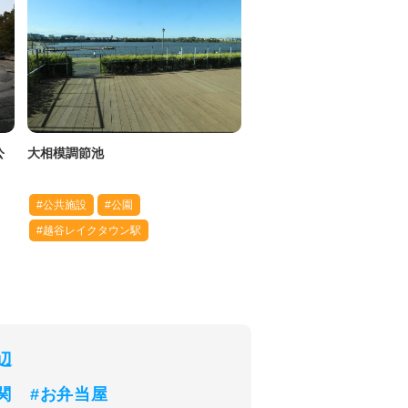
公
大相模調節池
#公共施設
#公園
#越谷レイクタウン駅
辺
関
#お弁当屋