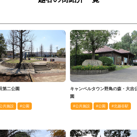
田第二公園
キャンベルタウン野鳥の森・大吉
園
#公共施設
#公園
#公共施設
#公園
#北越谷駅