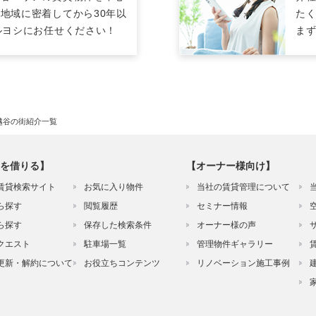
地域に密着してから30年以
た
ルヨシにお任せください！
ま
越谷の街紹介一覧
を借りる】
【オーナー様向け】
賃貸検索サイト
お気に入り物件
当社の賃貸管理について
ら探す
閲覧履歴
セミナー情報
ら探す
保存した検索条件
オーナー様の声
クエスト
駐車場一覧
管理物件ギャラリー
更新・解約について
お役立ちコンテンツ
リノベーション施工事例