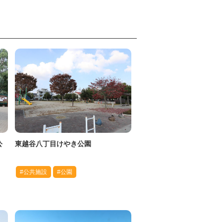
公
東越谷八丁目けやき公園
#公共施設
#公園