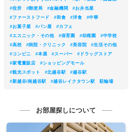
#役所
#郵便局
#金融機関
#お弁当屋
#ファーストフード
#和食
#洋食
#中華
#お菓子屋
#パン屋
#カフェ
#エスニック・その他
#保育園
#幼稚園
#中学校
#高校
#病院・クリニック
#美容院
#生活その他
#コンビニ
#本屋
#スーパー
#ドラッグストア
#家電量販店
#ショッピングモール
#観光スポット
#北越谷駅
#越谷駅
#新越谷/南越谷駅
#越谷レイクタウン駅
駐輪場
お部屋探しについて