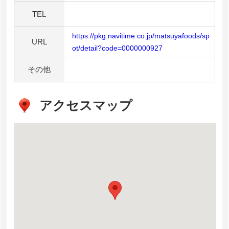
TEL
https://pkg.navitime.co.jp/matsuyafoods/sp
URL
ot/detail?code=0000000927
その他
アクセスマップ