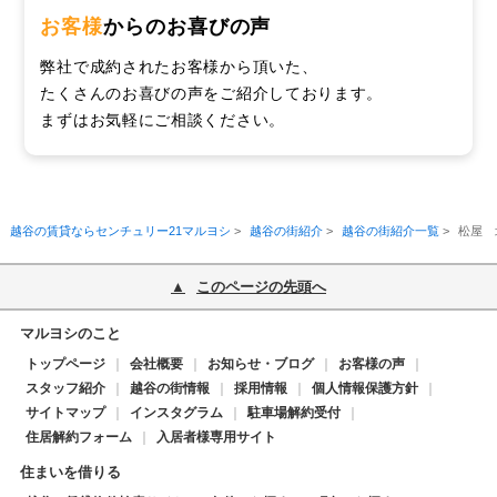
お客様
からのお喜びの声
弊社で成約されたお客様から頂いた、
たくさんのお喜びの声をご紹介しております。
まずはお気軽にご相談ください。
越谷の賃貸ならセンチュリー21マルヨシ
>
越谷の街紹介
>
越谷の街紹介一覧
>
松屋 
このページの先頭へ
マルヨシのこと
トップページ
会社概要
お知らせ・ブログ
お客様の声
スタッフ紹介
越谷の街情報
採用情報
個人情報保護方針
サイトマップ
インスタグラム
駐車場解約受付
住居解約フォーム
入居者様専用サイト
住まいを借りる