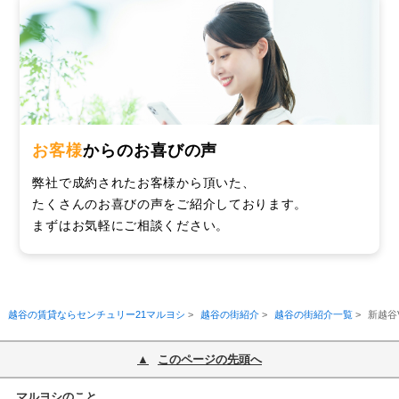
お客様
からのお喜びの声
弊社で成約されたお客様から頂いた、
たくさんのお喜びの声をご紹介しております。
まずはお気軽にご相談ください。
越谷の賃貸ならセンチュリー21マルヨシ
>
越谷の街紹介
>
越谷の街紹介一覧
>
新越谷
このページの先頭へ
マルヨシのこと