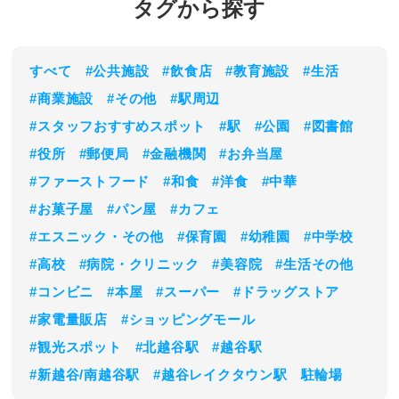
タグから探す
すべて
#公共施設
#飲食店
#教育施設
#生活
#商業施設
#その他
#駅周辺
#スタッフおすすめスポット
#駅
#公園
#図書館
#役所
#郵便局
#金融機関
#お弁当屋
#ファーストフード
#和食
#洋食
#中華
#お菓子屋
#パン屋
#カフェ
#エスニック・その他
#保育園
#幼稚園
#中学校
#高校
#病院・クリニック
#美容院
#生活その他
#コンビニ
#本屋
#スーパー
#ドラッグストア
#家電量販店
#ショッピングモール
#観光スポット
#北越谷駅
#越谷駅
#新越谷/南越谷駅
#越谷レイクタウン駅
駐輪場