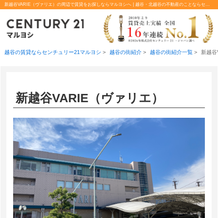
新越谷VARIE（ヴァリエ）の周辺で賃貸をお探しならマルヨシへ | 越谷・北越谷の不動産のことならセンチュリー21マルヨシ
越谷の賃貸ならセンチュリー21マルヨシ
>
越谷の街紹介
>
越谷の街紹介一覧
>
新越谷
新越谷VARIE（ヴァリエ）