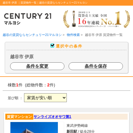
越谷市 伊原 ｜賃貸物件一覧｜越谷の賃貸ならセンチュリー21マルヨシ
越谷の賃貸ならセンチュリー21マルヨシ
>
物件検索
>
越谷市 伊原 賃貸物件一覧
選択中の条件
越谷市 伊原
条件を変更
条件を保存
棟数
1
件 (総物件数：
2
件)
並び順 ：
賃貸マンション
サンライズオオサワ第1
東武伊勢崎線
新田駅
/ 徒歩28分