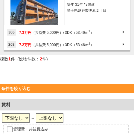
築年 31年 / 3階建
埼玉県越谷市伊原２丁目
2
306
7.3万円
（共益費 5,000円）
/ 3DK（53.46ｍ
）
2
203
7.2万円
（共益費 5,000円）
/ 3DK（53.46ｍ
）
棟数
1
件 (総物件数：
2
件)
条件を絞り込む
賃料
～
管理費・共益費込み