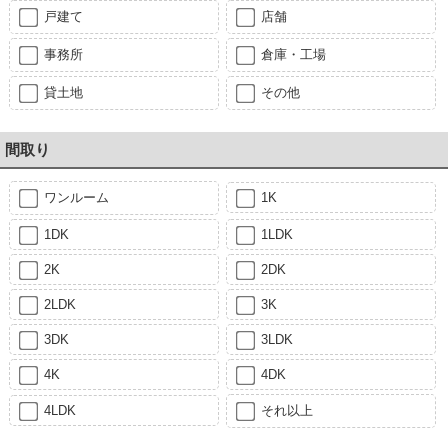
戸建て
店舗
事務所
倉庫・工場
貸土地
その他
間取り
ワンルーム
1K
1DK
1LDK
2K
2DK
2LDK
3K
3DK
3LDK
4K
4DK
4LDK
それ以上