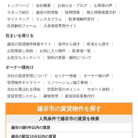
トップページ
会社概要
お知らせ・ブログ
お客様の声
スタッフ紹介
越谷の街情報
採用情報
個人情報保護方針
サイトマップ
インスタグラム
駐車場解約受付
住居解約フォーム
入居者様専用サイト
住まいを借りる
越谷の賃貸物件検索サイト
条件から探す
町名から探す
お部屋探し依頼
お気に入り物件
駐車場一覧
お役立ちコンテンツ
契約の更新・解約について
オーナー様向け
当社の賃貸管理について
セミナー情報
オーナー様の声
管理物件ギャラリー
リノベーション施工事例
当社が選ばれる理由
空室対策のポイント
サポート体制
賃貸管理システム
建物管理
家賃回収業務代行
越谷市の賃貸物件を探す
人気条件で越谷市の賃貸を検索
越谷の築5年以内の賃貸
越谷の駅近10分以内の賃貸