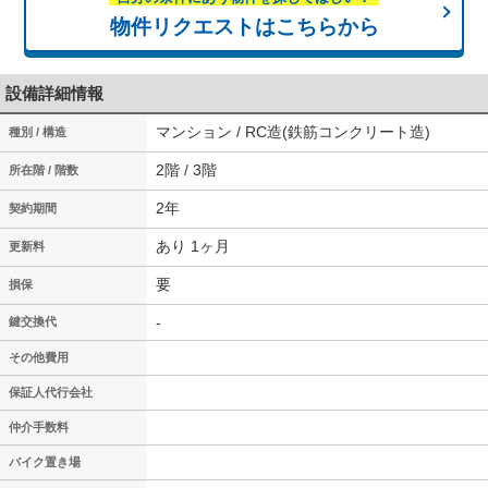
物件リクエストはこちらから
設備詳細情報
マンション / RC造(鉄筋コンクリート造)
種別 / 構造
2階 / 3階
所在階 / 階数
2年
契約期間
あり 1ヶ月
更新料
要
損保
-
鍵交換代
その他費用
保証人代行会社
仲介手数料
バイク置き場