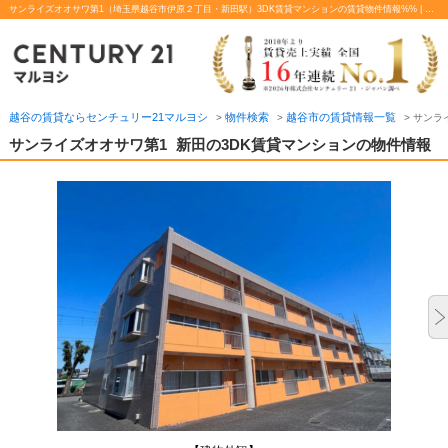
サンライズオオサワ第1（埼玉県越谷市伊原２丁目・新田駅）3DK賃貸マンションの賃貸物件情報%% | センチュリー21マルヨシ
越谷の賃貸ならセンチュリー21マルヨシ
物件検索
越谷市の賃貸情報一覧
>
>
>
サンラ
サンライズオオサワ第1
新田の3DK賃貸マンションの物件情報