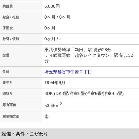
5,000円
共益費
0ヶ月 / 0ヶ月
敷金 / 礼金
0ヶ月
保証金
0ヶ月 / -
敷引 / 償却
東武伊勢崎線「新田」駅 徒歩28分
ＪＲ武蔵野線「越谷レイクタウン」駅 徒歩32
交通
分
埼玉県越谷市伊原２丁目
住所
1994年9月
築年月
3DK (DK8畳/洋室6畳/洋室6畳/洋室4.5畳)
間取り
2
53.46ｍ
専有面積
南
主要採光面
設備・条件・こだわり