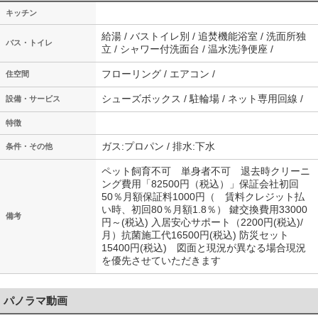
キッチン
給湯 / バストイレ別 / 追焚機能浴室 / 洗面所独
バス・トイレ
立 / シャワー付洗面台 / 温水洗浄便座 /
フローリング / エアコン /
住空間
シューズボックス / 駐輪場 / ネット専用回線 /
設備・サービス
特徴
ガス:プロパン / 排水:下水
条件・その他
ペット飼育不可 単身者不可 退去時クリーニ
ング費用「82500円（税込）」保証会社初回
50％月額保証料1000円（ 賃料クレジット払
い時、初回80％月額1.8％） 鍵交換費用33000
備考
円～(税込) 入居安心サポート（2200円(税込)/
月）抗菌施工代16500円(税込) 防災セット
15400円(税込) 図面と現況が異なる場合現況
を優先させていただきます
パノラマ動画