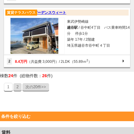
賃貸テラスハウス
ガーデンスウィート
東武伊勢崎線
越谷駅
/ 谷中町4丁目 バス乗車時間14
分 停歩1分
築年 17年 / 2階建
埼玉県越谷市谷中町４丁目
2
2
8.4万円
（共益費 3,000円）
/ 2LDK（55.89ｍ
）
棟数
24
件 (総物件数：
26
件)
1
2
次の20件>>
条件を絞り込む
賃料