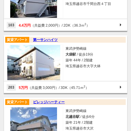
埼玉県越谷市千間台西４丁目
2
103
4.4万円
（共益費 2,000円）
/ 2DK（36.3ｍ
）
賃貸アパート
第一サンハイツ
東武伊勢崎線
大袋駅
/ 徒歩19分
築年 44年 / 2階建
埼玉県越谷市大字大林
2
203
5万円
（共益費 3,000円）
/ 3DK（45.71ｍ
）
賃貸アパート
ビレッジハーティー
東武伊勢崎線
北越谷駅
/ 徒歩6分
築年 21年 / 2階建
埼玉県越谷市大沢