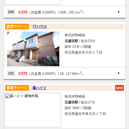
2
205
6万円
（共益費 3,000円）
/ 3DK（50.2ｍ
）
賃貸アパート
77ハウス
東武伊勢崎線
北越谷駅
/ 徒歩10分
築年 21年 / 2階建
埼玉県越谷市大沢１丁目
2
101
6万円
（共益費 4,000円）
/ 1K（27.69ｍ
）
賃貸アパート
森ハイツ
東武伊勢崎線
北越谷駅
/ 徒歩17分
築年 38年 / 2階建
埼玉県越谷市東大沢１丁目