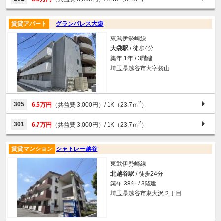
賃貸アパート
グランパレス大袋
東武伊勢崎線
大袋駅
/ 徒歩4分
築年 1年 / 3階建
埼玉県越谷市大字袋山
2
305
6.5万円
（共益費 3,000円）
/ 1K（23.7ｍ
）
2
301
6.7万円
（共益費 3,000円）
/ 1K（23.7ｍ
）
賃貸マンション
シャトレー越谷
東武伊勢崎線
北越谷駅
/ 徒歩24分
築年 38年 / 3階建
埼玉県越谷市東大沢２丁目