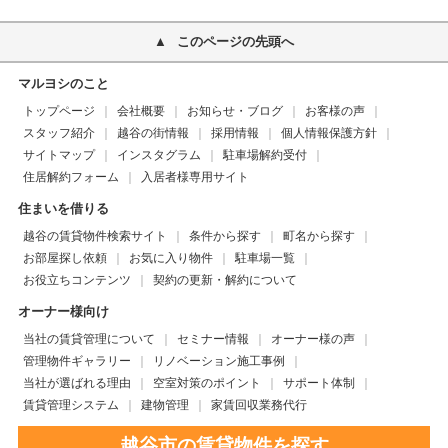
このページの先頭へ
マルヨシのこと
トップページ
会社概要
お知らせ・ブログ
お客様の声
スタッフ紹介
越谷の街情報
採用情報
個人情報保護方針
サイトマップ
インスタグラム
駐車場解約受付
住居解約フォーム
入居者様専用サイト
住まいを借りる
越谷の賃貸物件検索サイト
条件から探す
町名から探す
お部屋探し依頼
お気に入り物件
駐車場一覧
お役立ちコンテンツ
契約の更新・解約について
オーナー様向け
当社の賃貸管理について
セミナー情報
オーナー様の声
管理物件ギャラリー
リノベーション施工事例
当社が選ばれる理由
空室対策のポイント
サポート体制
賃貸管理システム
建物管理
家賃回収業務代行
越谷市の賃貸物件を探す