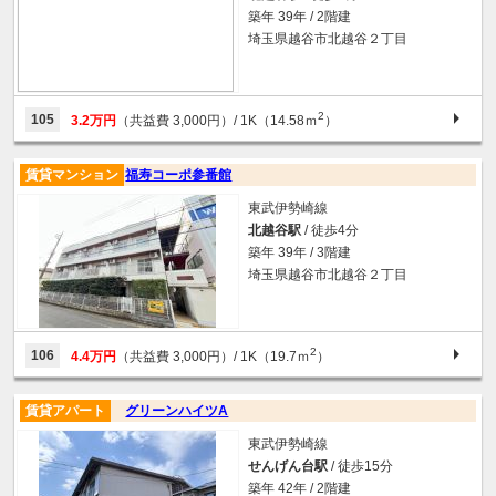
築年 39年 / 2階建
埼玉県越谷市北越谷２丁目
2
105
3.2万円
（共益費 3,000円）
/ 1K（14.58ｍ
）
賃貸マンション
福寿コーポ参番館
東武伊勢崎線
北越谷駅
/ 徒歩4分
築年 39年 / 3階建
埼玉県越谷市北越谷２丁目
2
106
4.4万円
（共益費 3,000円）
/ 1K（19.7ｍ
）
賃貸アパート
グリーンハイツA
東武伊勢崎線
せんげん台駅
/ 徒歩15分
築年 42年 / 2階建