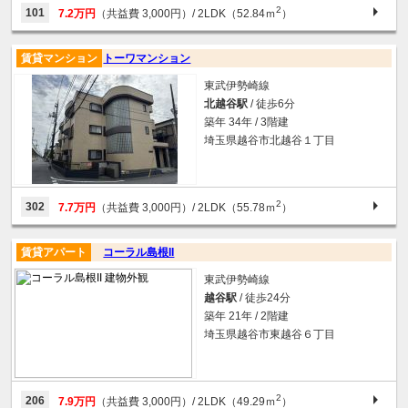
2
101
7.2万円
（共益費 3,000円）
/ 2LDK（52.84ｍ
）
賃貸マンション
トーワマンション
東武伊勢崎線
北越谷駅
/ 徒歩6分
築年 34年 / 3階建
埼玉県越谷市北越谷１丁目
2
302
7.7万円
（共益費 3,000円）
/ 2LDK（55.78ｍ
）
賃貸アパート
コーラル島根II
東武伊勢崎線
越谷駅
/ 徒歩24分
築年 21年 / 2階建
埼玉県越谷市東越谷６丁目
2
206
7.9万円
（共益費 3,000円）
/ 2LDK（49.29ｍ
）