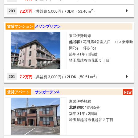
2
203
7.2万円
（共益費 5,000円）
/ 3DK（53.46ｍ
）
賃貸マンション
メゾンブリアン
東武伊勢崎線
越谷駅
/ 花田第4公園入口 バス乗車時
間7分 停歩3分
築年 41年 / 3階建
埼玉県越谷市花田５丁目
2
201
7.2万円
（共益費 3,000円）
/ 2LDK（50.51ｍ
）
賃貸アパート
サンガーデンA
東武伊勢崎線
北越谷駅
/ 徒歩5分
築年 31年 / 2階建
埼玉県越谷市北越谷２丁目