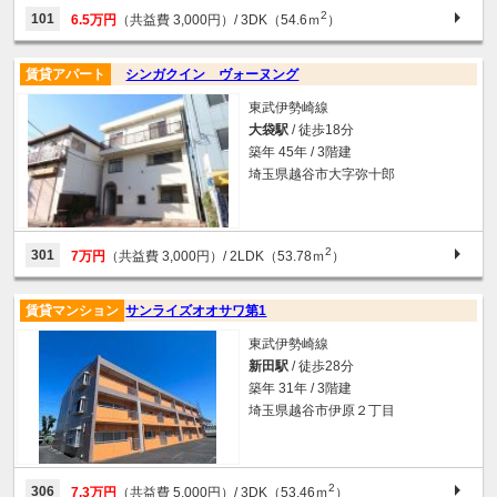
2
101
6.5万円
（共益費 3,000円）
/ 3DK（54.6ｍ
）
賃貸アパート
シンガクイン ヴォーヌング
東武伊勢崎線
大袋駅
/ 徒歩18分
築年 45年 / 3階建
埼玉県越谷市大字弥十郎
2
301
7万円
（共益費 3,000円）
/ 2LDK（53.78ｍ
）
賃貸マンション
サンライズオオサワ第1
東武伊勢崎線
新田駅
/ 徒歩28分
築年 31年 / 3階建
埼玉県越谷市伊原２丁目
2
306
7.3万円
（共益費 5,000円）
/ 3DK（53.46ｍ
）