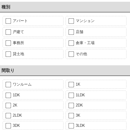
種別
アパート
マンション
戸建て
店舗
事務所
倉庫・工場
貸土地
その他
間取り
ワンルーム
1K
1DK
1LDK
2K
2DK
2LDK
3K
3DK
3LDK