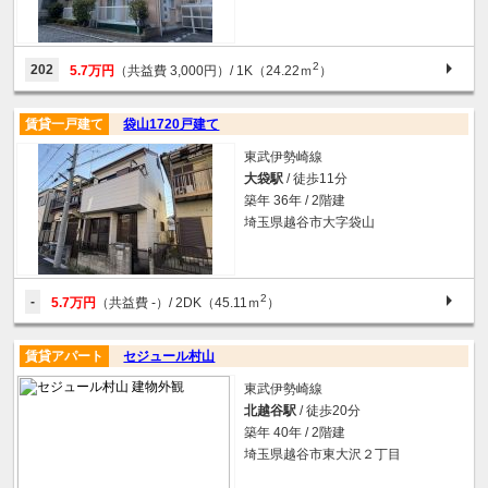
2
202
5.7万円
（共益費 3,000円）
/ 1K（24.22ｍ
）
賃貸一戸建て
袋山1720戸建て
東武伊勢崎線
大袋駅
/ 徒歩11分
築年 36年 / 2階建
埼玉県越谷市大字袋山
2
-
5.7万円
（共益費 -）
/ 2DK（45.11ｍ
）
賃貸アパート
セジュール村山
東武伊勢崎線
北越谷駅
/ 徒歩20分
築年 40年 / 2階建
埼玉県越谷市東大沢２丁目