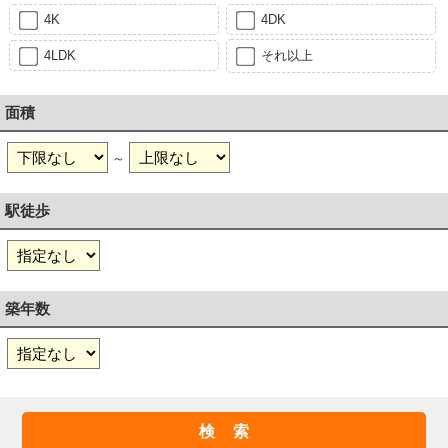
4K
4DK
4LDK
それ以上
面積
～
駅徒歩
築年数