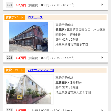
2
101
6.2万円
（共益費 3,000円）
/ 2DK（46.2ｍ
）
賃貸アパート
ロテュース
東武伊勢崎線
越谷駅
/ 花田第四公園入口 バス乗車
時間6分 停歩8分
築年 41年 / 2階建
埼玉県越谷市花田５丁目
2
203
6.4万円
（共益費 3,000円）
/ 2DK（37.5ｍ
）
賃貸アパート
パナウィンディアB
東武伊勢崎線
北越谷駅
/ 徒歩15分
築年 37年 / 2階建
埼玉県越谷市東大沢１丁目
2
101
6.5万円
（共益費 3,000円）
/ 3DK（51ｍ
）